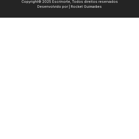
Copyright© 2025 Escrinorte, Todos direitos reservados
Desenvolvido por | Rocket Guimarães