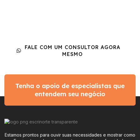
A Reforma Tributária não
espera. Cada dia sem
adequação pode custar caro.
A Escrinorte faz sua empresa atravessar essa transição de
forma segura e econômica.
FALE COM UM CONSULTOR AGORA
MESMO
Tenha o apoio de especialistas que
entendem seu negócio
Estamos prontos para ouvir suas necessidades e mostrar como