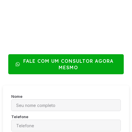
complicação
É hora de planejar e tomar decisões estratégicas para que
a sua empresa aproveite oportunidades e evite riscos.
Com a Escrinorte, você não precisa lidar com plataformas
ou aplicativos complexos: nosso time de especialistas
realiza todas as análises para você e apresenta um plano
claro para a transição.
FALE COM UM CONSULTOR AGORA
MESMO
Nome
Telefone