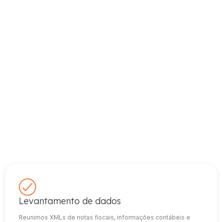
Planeje com confiança
A primeira etapa é entender o impacto da reforma no seu
negócio. Assim como simuladores fazem com arquivos
XML e mostram projeções de forma rápida e detalhada,
nossos profissionais analisam seus dados (notas fiscais,
cadastros e registros contábeis) e apresentam cenários
comparativos entre o regime atual e o novo regime
tributário. Isso permite:
Levantamento de dados
Reunimos XMLs de notas fiscais, informações contábeis e