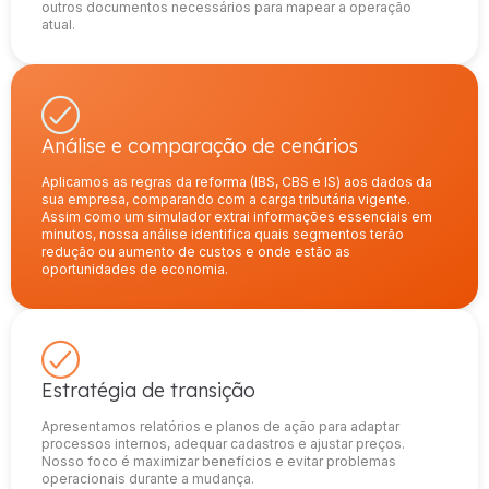
outros documentos necessários para mapear a operação
atual.
Análise e comparação de cenários
Aplicamos as regras da reforma (IBS, CBS e IS) aos dados da
sua empresa, comparando com a carga tributária vigente.
Assim como um simulador extrai informações essenciais em
minutos, nossa análise identifica quais segmentos terão
redução ou aumento de custos e onde estão as
oportunidades de economia.
Estratégia de transição
Apresentamos relatórios e planos de ação para adaptar
processos internos, adequar cadastros e ajustar preços.
Nosso foco é maximizar benefícios e evitar problemas
operacionais durante a mudança.